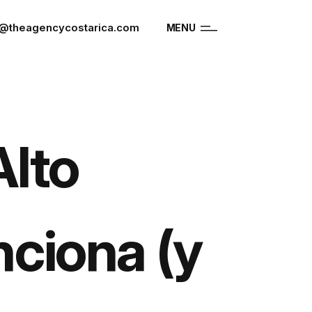
o@theagencycostarica.com
MENU
Alto
ciona (y