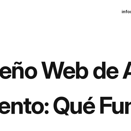
inf
eño Web de 
ento: Qué Fun